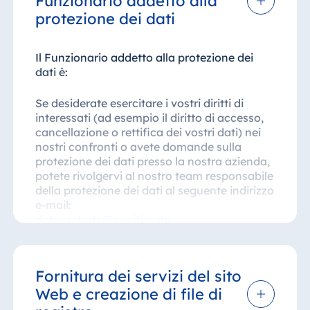
Funzionario addetto alla
protezione dei dati
Il Funzionario addetto alla protezione dei
dati è:
Se desiderate esercitare i vostri diritti di
interessati (ad esempio il diritto di accesso,
cancellazione o rettifica dei vostri dati) nei
nostri confronti o avete domande sulla
protezione dei dati presso la nostra azienda,
potete rivolgervi al nostro team responsabile
della protezione dei dati al seguente indirizzo
e-mail:
datenschutz@maritim.de
Abbiamo inoltre nominato un responsabile
della protezione dei dati. È possibile
Fornitura dei servizi del sito
contattarlo come segue:
Web e creazione di file di