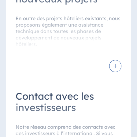
domaines de l’exploitation, du marketing et
des ventes, ainsi que des cours de formation
pour le personnel professionnel.
En outre des projets hôteliers existants, nous
proposons également une assistance
technique dans toutes les phases de
développement de nouveaux projets
hôteliers.
Planning
Phase de construction
Aménagements intérieurs
Contact avec les
Pré-ouverture
investisseurs
Ouverture sous contrat de management
ou de franchise
Notre réseau comprend des contacts avec
Une fois la phase d’exploitation entamée,
des investisseurs à l’international. Si vous